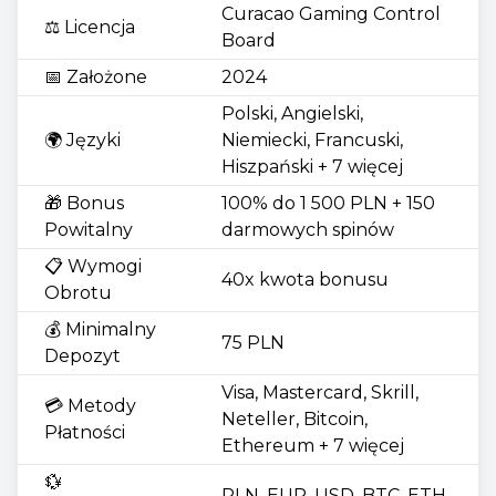
Curacao Gaming Control
⚖️ Licencja
Board
📅 Założone
2024
Polski, Angielski,
🌍 Języki
Niemiecki, Francuski,
Hiszpański + 7 więcej
🎁 Bonus
100% do 1 500 PLN + 150
Powitalny
darmowych spinów
📋 Wymogi
40x kwota bonusu
Obrotu
💰 Minimalny
75 PLN
Depozyt
Visa, Mastercard, Skrill,
💳 Metody
Neteller, Bitcoin,
Płatności
Ethereum + 7 więcej
💱
PLN, EUR, USD, BTC, ETH