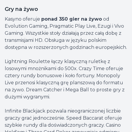
Gry na żywo
Kasyno oferuje
ponad 350 gier na żywo
od
Evolution Gaming, Pragmatic Play Live, Ezugi i Vivo
Gaming. Wszystkie stoły działają przez całą dobę z
transmisjami HD. Obsługa w języku polskim
dostępna w rozszerzonych godzinach europejskich.
Lightning Roulette łączy klasyczną ruletkę z
losowymi mnożnikami do 500x. Crazy Time oferuje
cztery rundy bonusowe i koło fortuny. Monopoly
Live przenosi klasyczną grę planszową do formatu
na żywo. Dream Catcher i Mega Ball to proste gry z
dużymi wygranymi.
Infinite Blackjack pozwala nieograniczonej liczbie
graczy grać jednocześnie. Speed Baccarat oferuje
szybkie rundy dla doświadczonych graczy. Casino