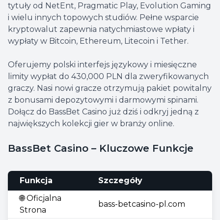
tytuły od NetEnt, Pragmatic Play, Evolution Gaming
i wielu innych topowych studiów. Pełne wsparcie
kryptowalut zapewnia natychmiastowe wpłaty i
wypłaty w Bitcoin, Ethereum, Litecoin i Tether.
Oferujemy polski interfejs językowy i miesięczne
limity wypłat do 430,000 PLN dla zweryfikowanych
graczy. Nasi nowi gracze otrzymują pakiet powitalny
z bonusami depozytowymi i darmowymi spinami.
Dołącz do BassBet Casino już dziś i odkryj jedną z
największych kolekcji gier w branży online.
BassBet Casino – Kluczowe Funkcje
Funkcja
Szczegóły
🌐 Oficjalna
bass-betcasino-pl.com
Strona