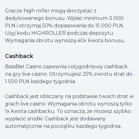
Gracze high roller mogą skorzystać z
dedykowanego bonusu. Wpłać minimum 3 000
PLN i otrzymaj 50% dopasowania do 15 000 PLN.
Użyj kodu HIGHROLLER podczas depozytu.
Wymagania obrotu wynoszą 40x kwota bonusu.
Cashback
BassBet Casino zapewnia cotygodniowy cashback
na gry live casino. Otrzymujesz 25% zwrotu strat do
1 500 PLN każdego tygodnia.
Cashback jest obliczany na podstawie twoich strat w
grach live casino. Wymagania obrotu wynoszą tylko
1x kwota cashbacku. To oznacza, że możesz szybko
wypłacić środki. Cashback jest dodawany
automatycznie na początku każdego tygodnia.