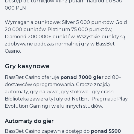
Dostęp do turniejów VIP z pulami nagród do 500
000 PLN
Wymagania punktowe: Silver 5 000 punktów, Gold
20 000 punktów, Platinum 75 000 punktów,
Diamond 200 000+ punktów. Wszystkie punkty są
zdobywane podczas normalnej gry w BassBet
Casino.
Gry kasynowe
BassBet Casino oferuje
ponad 7000 gier
od 80+
dostawców oprogramowania. Gracze znajdą
automaty, gry na żywo, gry stołowe i gry crash.
Biblioteka zawiera tytuły od NetEnt, Pragmatic Play,
Evolution Gaming i wielu innych studiów.
Automaty do gier
BassBet Casino zapewnia dostęp do
ponad 5500