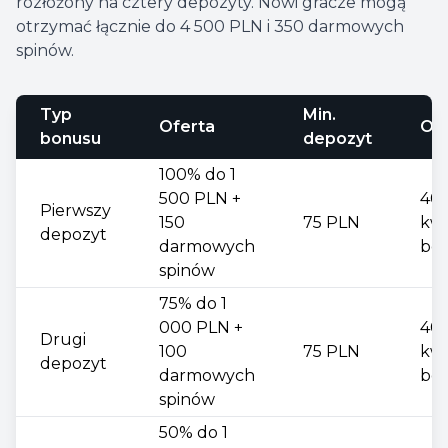
rozłożony na cztery depozyty. Nowi gracze mogą
otrzymać łącznie do 4 500 PLN i 350 darmowych
spinów.
Typ
Min.
Oferta
Ob
bonusu
depozyt
100% do 1
500 PLN +
40
Pierwszy
150
75 PLN
kw
depozyt
darmowych
bo
spinów
75% do 1
000 PLN +
40
Drugi
100
75 PLN
kw
depozyt
darmowych
bo
spinów
50% do 1