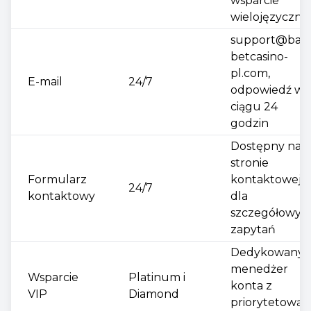
wsparcie
wielojęzyczne
support@bass
betcasino-
pl.com,
E-mail
24/7
odpowiedź w
ciągu 24
godzin
Dostępny na
stronie
Formularz
kontaktowej
24/7
kontaktowy
dla
szczegółowyc
zapytań
Dedykowany
menedżer
Wsparcie
Platinum i
konta z
VIP
Diamond
priorytetową