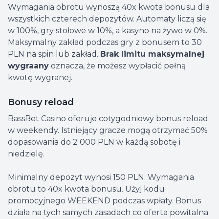
Wymagania obrotu wynoszą 40x kwota bonusu dla
wszystkich czterech depozytów. Automaty liczą się
w 100%, gry stołowe w 10%, a kasyno na żywo w 0%.
Maksymalny zakład podczas gry z bonusem to 30
PLN na spin lub zakład.
Brak limitu maksymalnej
wygraany
oznacza, że możesz wypłacić pełną
kwotę wygranej.
Bonusy reload
BassBet Casino oferuje cotygodniowy bonus reload
w weekendy. Istniejący gracze mogą otrzymać 50%
dopasowania do 2 000 PLN w każdą sobotę i
niedzielę.
Minimalny depozyt wynosi 150 PLN. Wymagania
obrotu to 40x kwota bonusu. Użyj kodu
promocyjnego WEEKEND podczas wpłaty. Bonus
działa na tych samych zasadach co oferta powitalna.