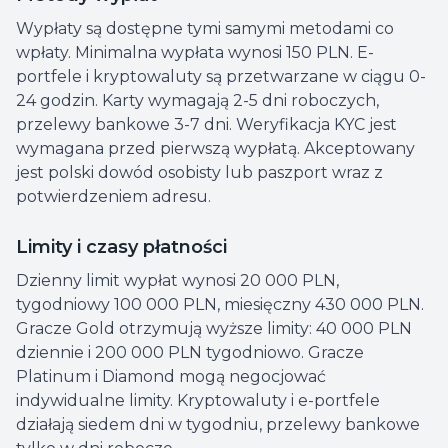
Wypłaty są dostępne tymi samymi metodami co
wpłaty. Minimalna wypłata wynosi 150 PLN. E-
portfele i kryptowaluty są przetwarzane w ciągu 0-
24 godzin. Karty wymagają 2-5 dni roboczych,
przelewy bankowe 3-7 dni. Weryfikacja KYC jest
wymagana przed pierwszą wypłatą. Akceptowany
jest polski dowód osobisty lub paszport wraz z
potwierdzeniem adresu.
Limity i czasy płatności
Dzienny limit wypłat wynosi 20 000 PLN,
tygodniowy 100 000 PLN, miesięczny 430 000 PLN.
Gracze Gold otrzymują wyższe limity: 40 000 PLN
dziennie i 200 000 PLN tygodniowo. Gracze
Platinum i Diamond mogą negocjować
indywidualne limity. Kryptowaluty i e-portfele
działają siedem dni w tygodniu, przelewy bankowe