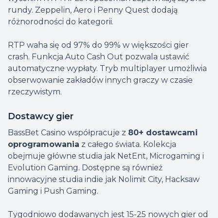
rundy. Zeppelin, Aero i Penny Quest dodają
różnorodności do kategorii.
RTP waha się od 97% do 99% w większości gier
crash. Funkcja Auto Cash Out pozwala ustawić
automatyczne wypłaty. Tryb multiplayer umożliwia
obserwowanie zakładów innych graczy w czasie
rzeczywistym.
Dostawcy gier
BassBet Casino współpracuje z
80+ dostawcami
oprogramowania
z całego świata. Kolekcja
obejmuje główne studia jak NetEnt, Microgaming i
Evolution Gaming. Dostępne są również
innowacyjne studia indie jak Nolimit City, Hacksaw
Gaming i Push Gaming.
Tygodniowo dodawanych jest 15-25 nowych gier od