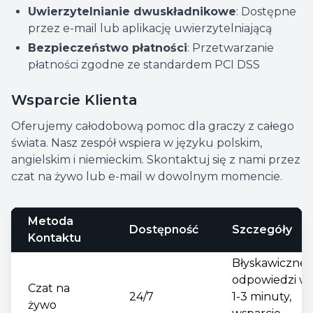
Uwierzytelnianie dwuskładnikowe
: Dostępne
przez e-mail lub aplikację uwierzytelniającą
Bezpieczeństwo płatności
: Przetwarzanie
płatności zgodne ze standardem PCI DSS
Wsparcie Klienta
Oferujemy całodobową pomoc dla graczy z całego
świata. Nasz zespół wspiera w języku polskim,
angielskim i niemieckim. Skontaktuj się z nami przez
czat na żywo lub e-mail w dowolnym momencie.
Metoda
Dostępność
Szczegóły
Kontaktu
Błyskawiczne
odpowiedzi w
Czat na
24/7
1-3 minuty,
żywo