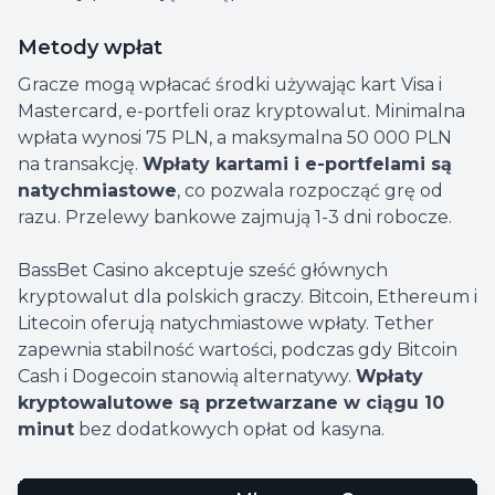
Metody wpłat
Gracze mogą wpłacać środki używając kart Visa i
Mastercard, e-portfeli oraz kryptowalut. Minimalna
wpłata wynosi 75 PLN, a maksymalna 50 000 PLN
na transakcję.
Wpłaty kartami i e-portfelami są
natychmiastowe
, co pozwala rozpocząć grę od
razu. Przelewy bankowe zajmują 1-3 dni robocze.
BassBet Casino akceptuje sześć głównych
kryptowalut dla polskich graczy. Bitcoin, Ethereum i
Litecoin oferują natychmiastowe wpłaty. Tether
zapewnia stabilność wartości, podczas gdy Bitcoin
Cash i Dogecoin stanowią alternatywy.
Wpłaty
kryptowalutowe są przetwarzane w ciągu 10
minut
bez dodatkowych opłat od kasyna.